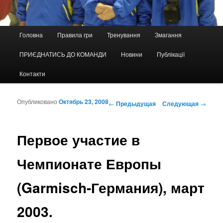
Главное меню
Головна
Правила гри
Тренування
Змагання
Перейти к основному содержимому
Перейти к дополнительному содержимому
ПРИЄДНАТИСЬ ДО КОМАНДИ
Новини
Публікації
Контакти
Опубликовано
Октябрь 23, 2008
Навигация по записям
←
Предыдущая
Следующая
→
Первое участие в
Чемпионате Европы
(Garmisch-Германия), март
2003.