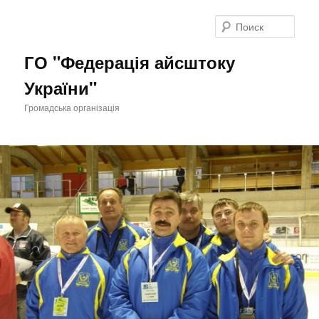
Поис
ГО "Федерація айсштоку
України"
Громадська організація