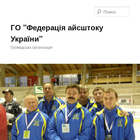
Поис
ГО "Федерація айсштоку
України"
Громадська організація