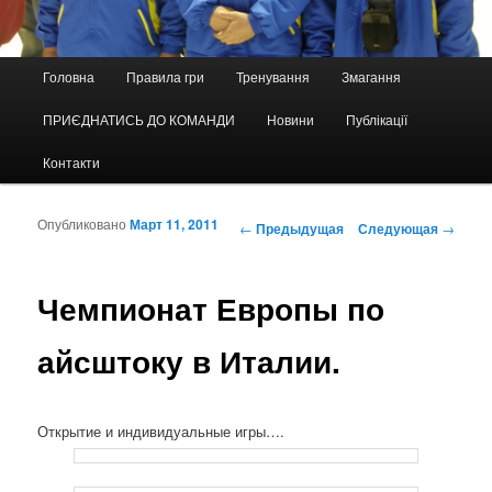
Главное меню
Головна
Правила гри
Тренування
Змагання
Перейти к основному содержимому
Перейти к дополнительному содержимому
ПРИЄДНАТИСЬ ДО КОМАНДИ
Новини
Публікації
Контакти
Опубликовано
Март 11, 2011
Навигация по записям
←
Предыдущая
Следующая
→
Чемпионат Европы по
айсштоку в Италии.
Открытие и индивидуальные игры….