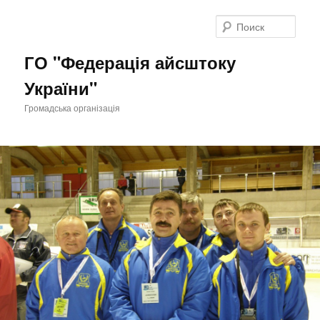
Поис
ГО "Федерація айсштоку
України"
Громадська організація