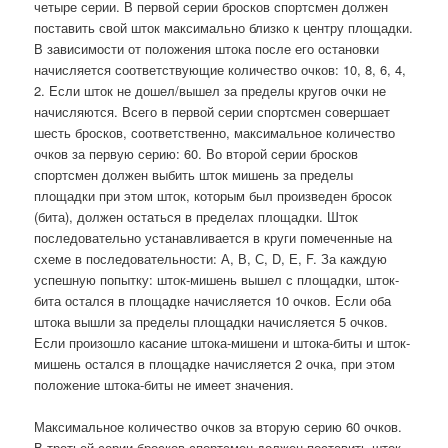
четыре серии. В первой серии бросков спортсмен должен
поставить свой шток максимально близко к центру площадки.
В зависимости от положения штока после его остановки
начисляется соответствующие количество очков: 10, 8, 6, 4,
2. Если шток не дошел/вышел за пределы кругов очки не
начисляются. Всего в первой серии спортсмен совершает
шесть бросков, соответственно, максимальное количество
очков за первую серию: 60. Во второй серии бросков
спортсмен должен выбить шток мишень за пределы
площадки при этом шток, которым был произведен бросок
(бита), должен остаться в пределах площадки. Шток
последовательно устанавливается в круги помеченные на
схеме в последовательности: А, В, С, D, Е, F. За каждую
успешную попытку: шток-мишень вышел с площадки, шток-
бита остался в площадке начисляется 10 очков. Если оба
штока вышли за пределы площадки начисляется 5 очков.
Если произошло касание штока-мишени и штока-биты и шток-
мишень остался в площадке начисляется 2 очка, при этом
положение штока-биты не имеет значения.
Максимальное количество очков за вторую серию 60 очков.
В третьей серии бросков спортсмен должен поставить шток