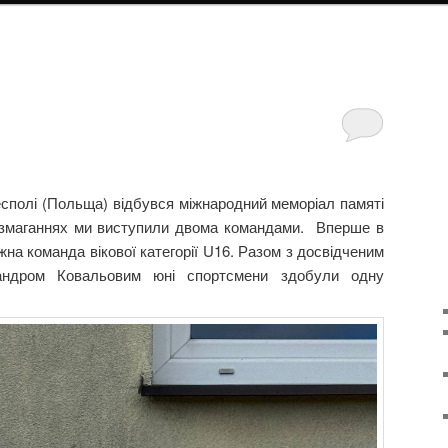
есполі (Польща) відбувся міжнародний меморіал памяті
 змаганнях ми виступили двома командами. Вперше в
жна команда вікової категорії U16. Разом з досвідченим
андром Ковальовим юні спортсмени здобули одну