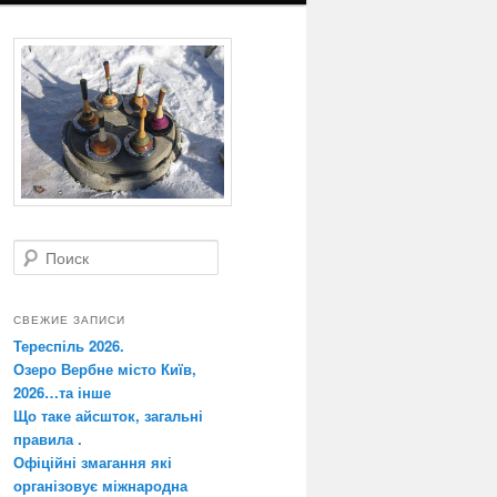
Поиск
СВЕЖИЕ ЗАПИСИ
Тереспіль 2026.
Озеро Вербне місто Київ,
2026…та інше
Що таке айсшток, загальні
правила .
Офіційні змагання які
організовує міжнародна