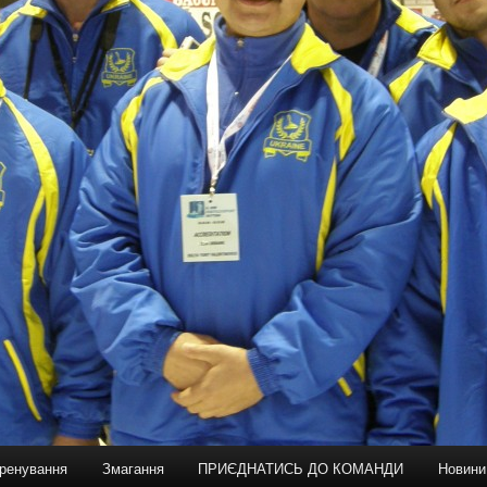
ренування
Змагання
ПРИЄДНАТИСЬ ДО КОМАНДИ
Новини
держимому
ому содержимому