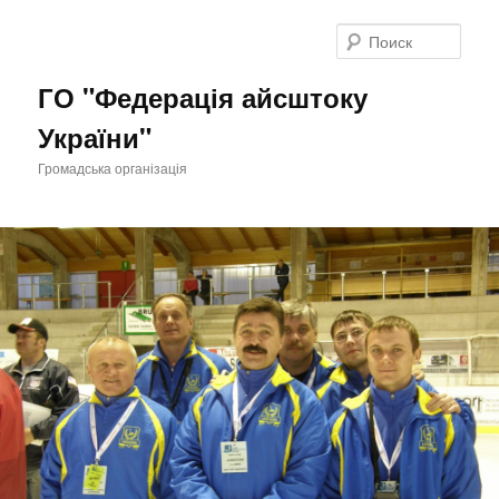
Поис
ГО "Федерація айсштоку
України"
Громадська організація